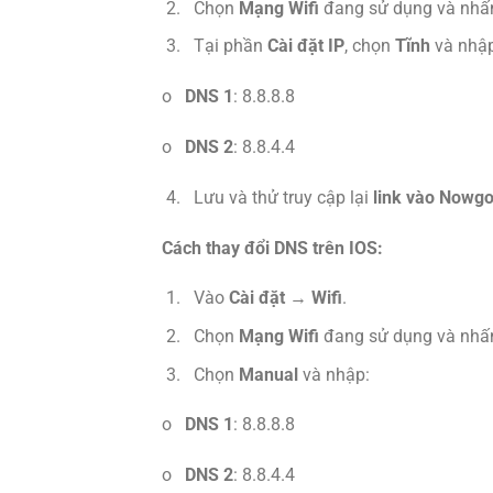
Chọn
Mạng Wifi
đang sử dụng và nh
Tại phần
Cài đặt IP
, chọn
Tĩnh
và nhập
o
DNS 1
: 8.8.8.8
o
DNS 2
: 8.8.4.4
Lưu và thử truy cập lại
link vào Nowgo
Cách thay đổi DNS trên IOS:
Vào
Cài đặt
→
Wifi
.
Chọn
Mạng Wifi
đang sử dụng và nh
Chọn
Manual
và nhập:
o
DNS 1
: 8.8.8.8
o
DNS 2
: 8.8.4.4