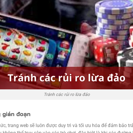
Tránh các rủi ro lừa đảo
 gián đoạn
hức, trang web sẽ luôn được duy trì và tối ưu hóa để đảm bảo 
y không thể truy cập vào các trò chơi, đặc biệt là khi các đườn