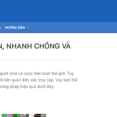
L
HƯỚNG DẪN
N, NHANH CHÓNG VÀ
ười chơi cá cược trên toàn thế giới. Tuy
ề liên quan đến việc truy cập. Vậy làm thế
ương pháp hiệu quả dưới đây.