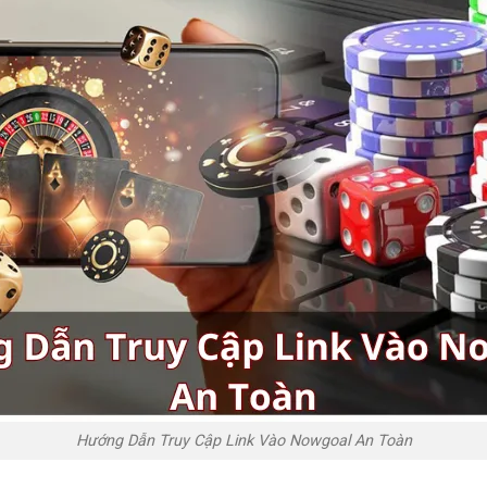
Hướng Dẫn Truy Cập Link Vào Nowgoal An Toàn