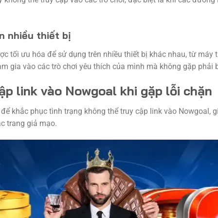
 nhiều thiết bị
ợc tối ưu hóa để sử dụng trên nhiều thiết bị khác nhau, từ máy t
am gia vào các trò chơi yêu thích của mình mà không gặp phải b
p link vào Nowgoal khi gặp lỗi chặn
ể khắc phục tình trạng không thể truy cập link vào Nowgoal, g
c trang giả mạo.