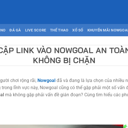
INO
ĐÁ GÀ
LIVE SCORE
THỂ THAO
XỔ SỐ
KHUYẾN MÃI NOWGOA
ẬP LINK VÀO NOWGOAL AN TOÀ
KHÔNG BỊ CHẶN
ười chơi rộng rãi,
Nowgoal
đã và đang là lựa chọn của nhiều ng
 trong lĩnh vực này, Nowgoal cũng có thể gặp phải một số vấn đ
al
mà không gặp phải vấn đề gián đoạn? Cùng tìm hiểu các ph