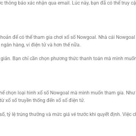
c thông báo xác nhận qua email. Lúc này, bạn đã có thể truy c
 khoản để có thể tham gia chơi xổ số Nowgoal. Nhà cái Nowgoal
ngân hàng, ví điện tử và hơn thế nữa.
n giản. Bạn chỉ cần chọn phương thức thanh toán mà mình muốn
ó thể chọn loại hình xổ số Nowgoal mà mình muốn tham gia. Như
từ xổ số truyền thống đến xổ số điện tử.
 số, tỷ lệ trúng thưởng và mức giá vé trước khi quyết định. Việc