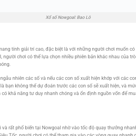
Xổ số Nowgoal: Bao Lô
ang tính giải trí cao, đặc biệt là với những người chơi muốn có 
l, người chơi có thể lựa chọn nhiều phiên bản khác nhau của tr
bóng.
ngẫu nhiên các số và nếu các con số xuất hiện khớp với các co
 là bạn không thể dự đoán trước các con số sẽ xuất hiện, và mứ
ần có khả năng tư duy nhanh chóng và ổn định nguồn vốn để mua
 và rất phổ biến tại Nowgoal nhờ vào tốc độ quay thưởng nhanh 
 Siêu Tốc, người chơi có thể tham gia vào các vòng quay nhanh c