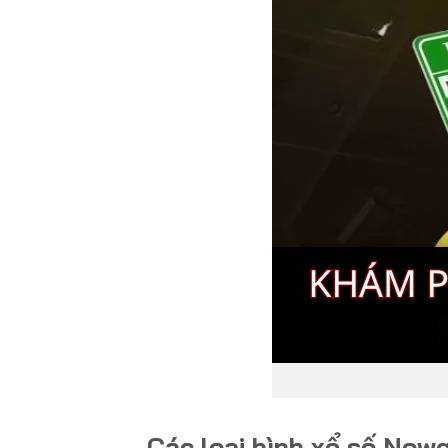
Các loại hình xổ số Now