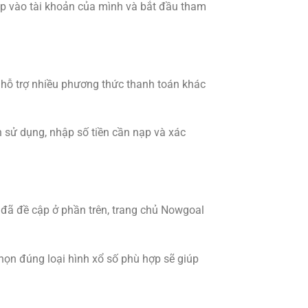
ập vào tài khoản của mình và bắt đầu tham
 hỗ trợ nhiều phương thức thanh toán khác
 sử dụng, nhập số tiền cần nạp và xác
 đã đề cập ở phần trên, trang chủ Nowgoal
 chọn đúng loại hình xổ số phù hợp sẽ giúp