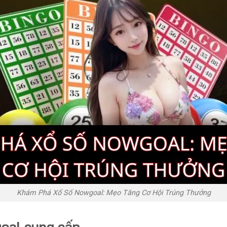
Khám Phá Xổ Số Nowgoal: Mẹo Tăng Cơ Hội Trúng Thưởng
goal cung cấp