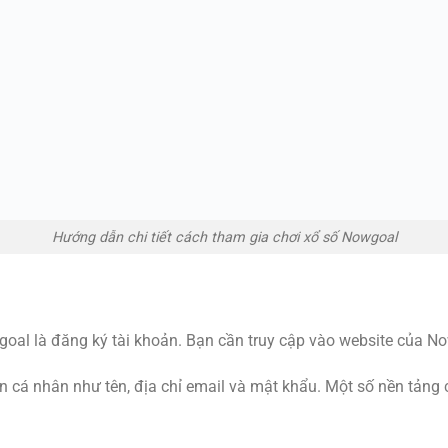
Hướng dẫn chi tiết cách tham gia chơi xổ số Nowgoal
goal là đăng ký tài khoản. Bạn cần truy cập vào website của N
in cá nhân như tên, địa chỉ email và mật khẩu. Một số nền tảng