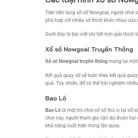
Trên nền tảng xổ số Nowgoal, người chơi sẽ
phù hợp với nhiều sở thích khác nhau của 
Dưới đây là bài viết chi tiết hơn giải thí
Xổ số Nowgoal Truyền Thống
Xổ số Nowgoal truyền thống
mang lại một 
Kết quả quay số sẽ tuân theo kết quả quay 
quả. Tuy nhiên, để có thể trải nghiệm nhiề
Bao Lô
Bao Lô
là một trò chơi xổ số thú vị tại xổ
chơi này, người tham gia cần dự đoán hai 
khả năng xuất hiện trong lần quay.