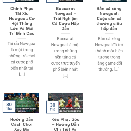
Chinh Phục
Baccarat
Bắn cá xèng
Tài Xỉu
Nowgoal –
Nowgoal:
Nowgoal: Cơ
Trải Nghiệm
Cuộc săn cá
Hội Thắng
Cá Cược Hấp
thưởng siêu
Lớn Và Giải
Dẫn
hấp dẫn
Trí Đỉnh Cao
Baccarat
Bắn cá xèng
Tài xỉu Nowgoal
Nowgoal là một
Nowgoal đã trở
là một trong
trong những
thành một hiện
những trò chơi
nền tảng cá
tượng trong
cá cược phổ
cược trực tuyến
làng game đổi
biến nhất tại
phổ biến nhất
thưởng, [...]
[...]
[...]
30
30
Th3
Th3
Hướng Dẫn
Kèo Phạt Góc
Cách Chơi
– Hướng Dẫn
Xóc Đĩa
Chi Tiết Và