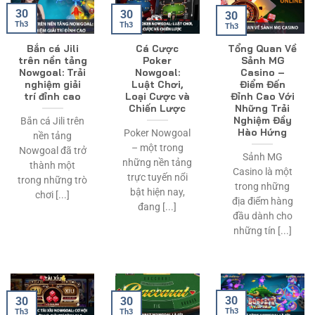
30
30
30
Th3
Th3
Th3
Bắn cá Jili
Cá Cược
Tổng Quan Về
trên nền tảng
Poker
Sảnh MG
Nowgoal: Trải
Nowgoal:
Casino –
nghiệm giải
Luật Chơi,
Điểm Đến
trí đỉnh cao
Loại Cược và
Đỉnh Cao Với
Chiến Lược
Những Trải
Nghiệm Đầy
Bắn cá Jili trên
Hào Hứng
Poker Nowgoal
nền tảng
– một trong
Nowgoal đã trở
Sảnh MG
những nền tảng
thành một
Casino là một
trực tuyến nổi
trong những trò
trong những
bật hiện nay,
chơi [...]
địa điểm hàng
đang [...]
đầu dành cho
những tín [...]
30
30
30
Th3
Th3
Th3