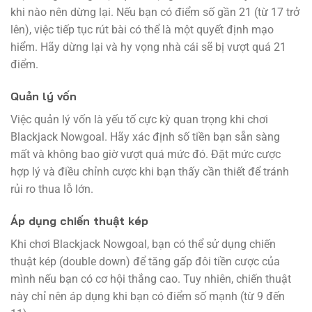
khi nào nên dừng lại. Nếu bạn có điểm số gần 21 (từ 17 trở
lên), việc tiếp tục rút bài có thể là một quyết định mạo
hiểm. Hãy dừng lại và hy vọng nhà cái sẽ bị vượt quá 21
điểm.
Quản lý vốn
Việc quản lý vốn là yếu tố cực kỳ quan trọng khi chơi
Blackjack Nowgoal. Hãy xác định số tiền bạn sẵn sàng
mất và không bao giờ vượt quá mức đó. Đặt mức cược
hợp lý và điều chỉnh cược khi bạn thấy cần thiết để tránh
rủi ro thua lỗ lớn.
Áp dụng chiến thuật kép
Khi chơi Blackjack Nowgoal, bạn có thể sử dụng chiến
thuật kép (double down) để tăng gấp đôi tiền cược của
mình nếu bạn có cơ hội thắng cao. Tuy nhiên, chiến thuật
này chỉ nên áp dụng khi bạn có điểm số mạnh (từ 9 đến