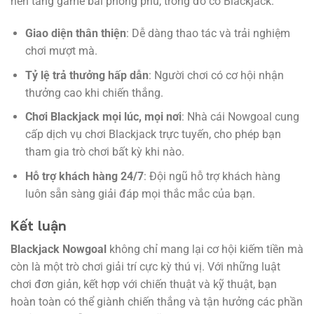
nền tảng game bài phong phú, trong đó có Blackjack.
Giao diện thân thiện
: Dễ dàng thao tác và trải nghiệm
chơi mượt mà.
Tỷ lệ trả thưởng hấp dẫn
: Người chơi có cơ hội nhận
thưởng cao khi chiến thắng.
Chơi Blackjack mọi lúc, mọi nơi
: Nhà cái Nowgoal cung
cấp dịch vụ chơi Blackjack trực tuyến, cho phép bạn
tham gia trò chơi bất kỳ khi nào.
Hỗ trợ khách hàng 24/7
: Đội ngũ hỗ trợ khách hàng
luôn sẵn sàng giải đáp mọi thắc mắc của bạn.
Kết luận
Blackjack Nowgoal
không chỉ mang lại cơ hội kiếm tiền mà
còn là một trò chơi giải trí cực kỳ thú vị. Với những luật
chơi đơn giản, kết hợp với chiến thuật và kỹ thuật, bạn
hoàn toàn có thể giành chiến thắng và tận hưởng các phần