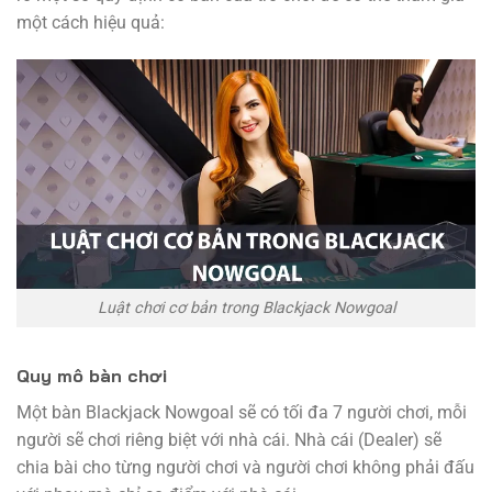
một cách hiệu quả:
Luật chơi cơ bản trong Blackjack Nowgoal
Quy mô bàn chơi
Một bàn Blackjack Nowgoal sẽ có tối đa 7 người chơi, mỗi
người sẽ chơi riêng biệt với nhà cái. Nhà cái (Dealer) sẽ
chia bài cho từng người chơi và người chơi không phải đấu